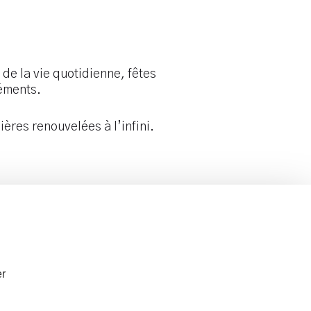
de la vie quotidienne, fêtes
léments.
ières renouvelées à l’infini.
r la galerie
Tél.
06 61 23 34 12
er