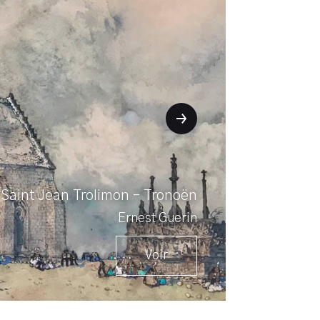
Saint Jean Trolimon – Tronoën
Ernest Guerin
Voir