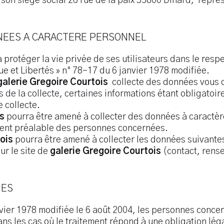
n siège social 26 rue de la paix 35800 Dinard, repré
NNEES A CARACTERE PERSONNEL
protéger la vie privée de ses utilisateurs dans le resp
ique et Libertés » n° 78-17 du 6 janvier 1978 modifiée.
galerie Gregoire Courtois
collecte des données vous c
 de la collecte, certaines informations étant obligatoire
e collecte.
is
pourra être amené à collecter des données à caractère
ement préalable des personnes concernées.
ois
pourra être amené à collecter les données suivantes
ur le site de
galerie Gregoire Courtois
(contact, rens
NES
vier 1978 modifiée le 6 août 2004, les personnes concer
dans les cas où le traitement répond à une obligation lé