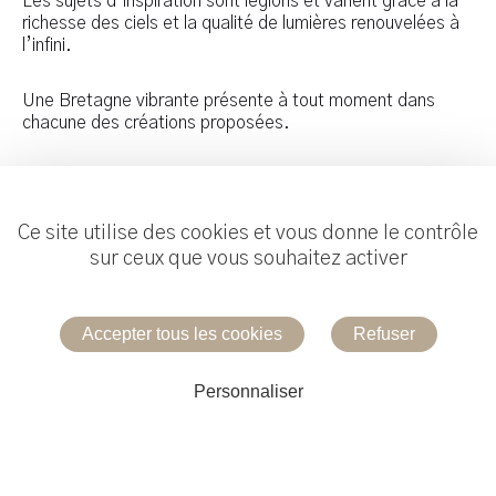
Les sujets d’inspiration sont légions et varient grâce à la
richesse des ciels et la qualité de lumières renouvelées à
l’infini.
Une Bretagne vibrante présente à tout moment dans
chacune des créations proposées.
Ce site utilise des cookies et vous donne le contrôle
sur ceux que vous souhaitez activer
Réalisation :
Useweb
Accepter tous les cookies
Refuser
Mentions légales
Personnaliser
Contacter la galerie
Tél.
06 61 23 34 12