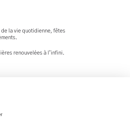
de la vie quotidienne, fêtes
léments.
ières renouvelées à l’infini.
r la galerie
Tél.
06 61 23 34 12
er