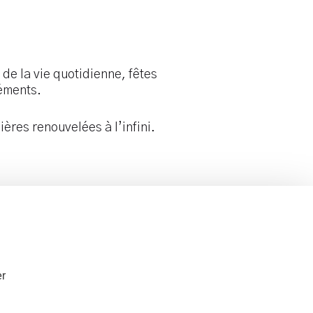
de la vie quotidienne, fêtes
léments.
ières renouvelées à l’infini.
r la galerie
Tél.
06 61 23 34 12
er