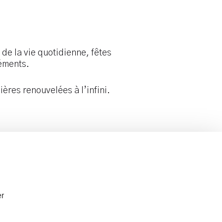
de la vie quotidienne, fêtes
léments.
ières renouvelées à l’infini.
r la galerie
Tél.
06 61 23 34 12
er